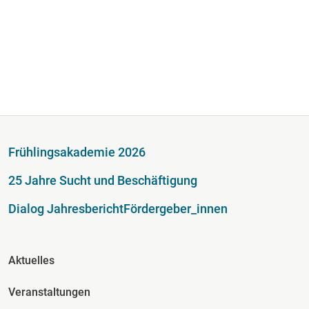
Fußzeile
Frühlingsakademie 2026
25 Jahre Sucht und Beschäftigung
Dialog Jahresbericht
Fördergeber_innen
Fusszeile Spalte 2
Aktuelles
Veranstaltungen