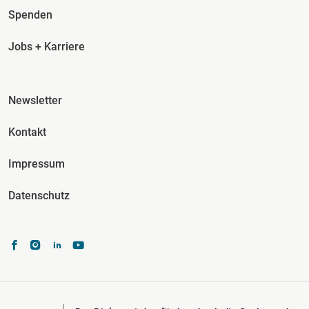
Spenden
Jobs + Karriere
Fusszeile Spalte 3
Newsletter
Kontakt
Impressum
Datenschutz