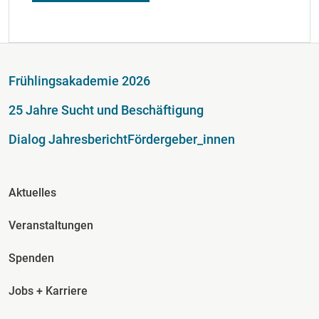
Fußzeile
Frühlingsakademie 2026
25 Jahre Sucht und Beschäftigung
Dialog Jahresbericht
Fördergeber_innen
Fusszeile Spalte 2
Aktuelles
Veranstaltungen
Spenden
Jobs + Karriere