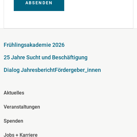
ABSENDEN
Fußzeile
Frühlingsakademie 2026
25 Jahre Sucht und Beschäftigung
Dialog Jahresbericht
Fördergeber_innen
Fusszeile Spalte 2
Aktuelles
Veranstaltungen
Spenden
Jobs + Karriere