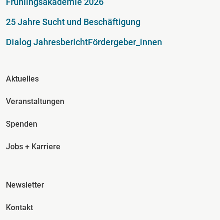
Frühlingsakademie 2026
25 Jahre Sucht und Beschäftigung
Dialog Jahresbericht
Fördergeber_innen
Fusszeile Spalte 2
Aktuelles
Veranstaltungen
Spenden
Jobs + Karriere
Fusszeile Spalte 3
Newsletter
Kontakt