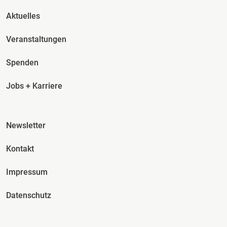
Fusszeile Spalte 2
Aktuelles
Veranstaltungen
Spenden
Jobs + Karriere
Fusszeile Spalte 3
Newsletter
Kontakt
Impressum
Datenschutz