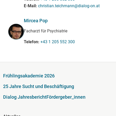
E-Mail
christian.teichmann@dialog-on.at
Mircea Pop
Facharzt für Psychiatrie
Telefon
+43 1 205 552 300
Fußzeile
Frühlingsakademie 2026
25 Jahre Sucht und Beschäftigung
Dialog Jahresbericht
Fördergeber_innen
Fusszeile Spalte 2