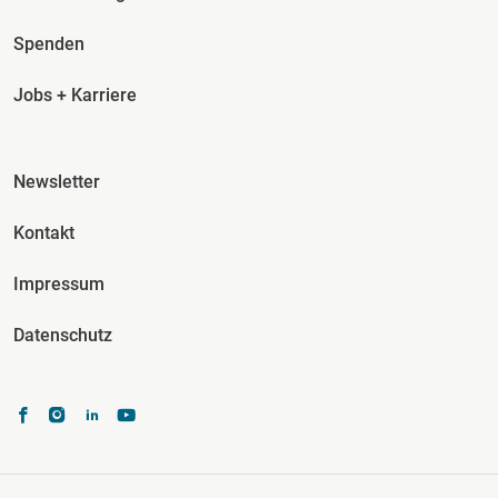
Spenden
Jobs + Karriere
Fusszeile Spalte 3
Newsletter
Kontakt
Impressum
Datenschutz