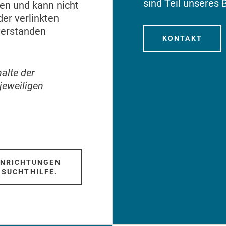
sind Teil unseres 
ten und kann nicht
er verlinkten
verstanden
KONTAKT
alte der
 jeweiligen
INRICHTUNGEN
 SUCHTHILFE.