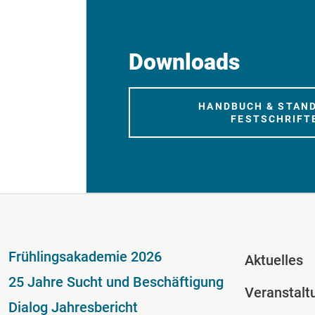
Downloads
HANDBUCH & STAN
FESTSCHRIFT
Fußzeile
Fussze
Frühlingsakademie 2026
Aktuelles
25 Jahre Sucht und Beschäftigung
Veranstalt
Dialog Jahresbericht