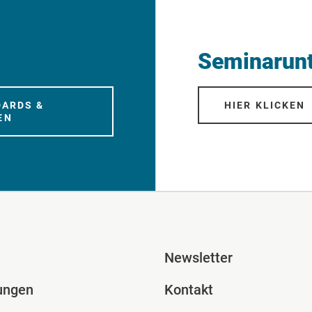
Seminarunt
DARDS &
HIER KLICKEN
EN
ile Spalte 2
Fusszeile Spal
Newsletter
ungen
Kontakt