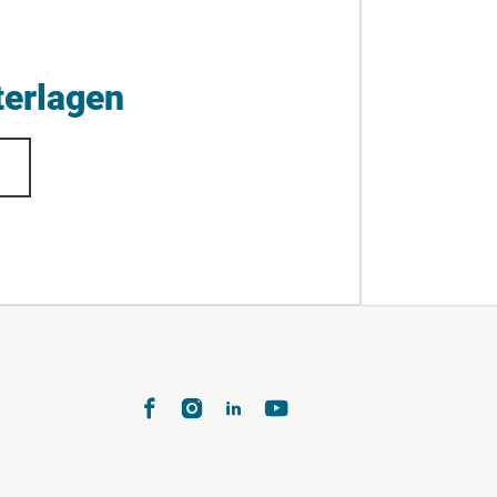
erlagen
te 3