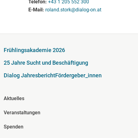
Telefon
+43 1 205 552 300
E-Mail
roland.stork@dialog-on.at
Fußzeile
Frühlingsakademie 2026
25 Jahre Sucht und Beschäftigung
Dialog Jahresbericht
Fördergeber_innen
Fusszeile Spalte 2
Aktuelles
Veranstaltungen
Spenden