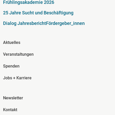
Fußzeile
Frühlingsakademie 2026
25 Jahre Sucht und Beschäftigung
Dialog Jahresbericht
Fördergeber_innen
Fusszeile Spalte 2
Aktuelles
Veranstaltungen
Spenden
Jobs + Karriere
Fusszeile Spalte 3
Newsletter
Kontakt