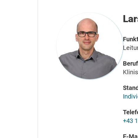
Lar
Funkt
Leitu
Beruf
Klini
Stand
Indiv
Telef
+43 1
E-Mai