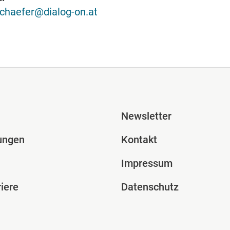
schaefer@dialog-on.at
ile Spalte 2
Fusszeile Spal
Newsletter
ungen
Kontakt
Impressum
iere
Datenschutz