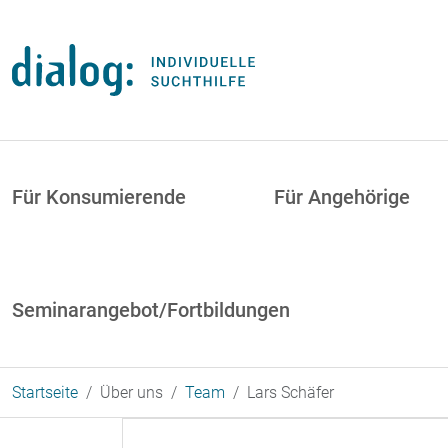
Direkt zum Inhalt
uptnavigation
Für Konsumierende
Für Angehörige
Seminarangebot/Fortbildungen
Startseite
Über uns
Team
Lars Schäfer