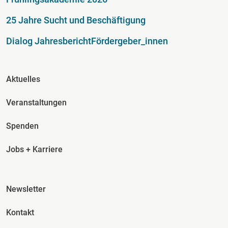
25 Jahre Sucht und Beschäftigung
Dialog Jahresbericht
Fördergeber_innen
Fusszeile Spalte 2
Aktuelles
Veranstaltungen
Spenden
Jobs + Karriere
Fusszeile Spalte 3
Newsletter
Kontakt