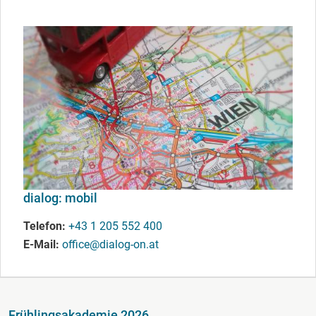
dialog: mobil
Telefon
+43 1 205 552 400
E-Mail
office@dialog-on.at
Fußzeile
Frühlingsakademie 2026