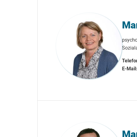
Mar
psycho
Soziala
Telefo
E-Mail
Mar