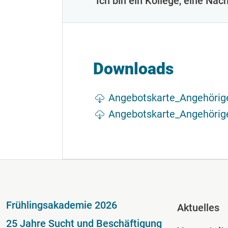
Ich bin ein Kollege, eine Nac
Downloads
Dokument
Angebotskarte_Angehöri
Dokument
Angebotskarte_Angehöri
Fußzeile
Fussze
Frühlingsakademie 2026
Aktuelles
25 Jahre Sucht und Beschäftigung