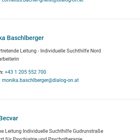
ka Baschlberger
rtretende Leitung - Individuelle Suchthilfe Nord
rbeiterin
n
+43 1 205 552 700
monika.baschlberger@dialog-on.at
Becvar
che Leitung Individuelle Suchthilfe Gudrunstraße
zt für Psychiatrie und Psychotherapie