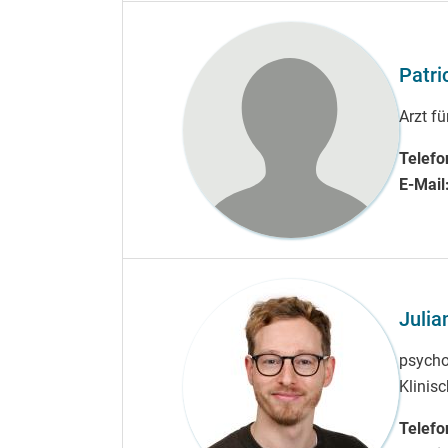
Patri
Arzt f
Telefo
E-Mail
Julia
psycho
Klinis
Telefo