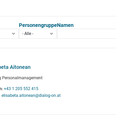
Personengruppe
Namen
beta Aitonean
ng Personalmanagement
n
+43 1 205 552 415
elisabeta.aitonean@dialog-on.at