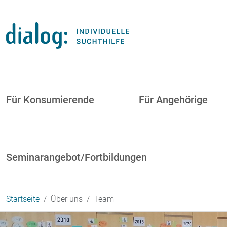
Direkt zum Inhalt
uptnavigation
Für Konsumierende
Für Angehörige
Seminarangebot/Fortbildungen
Startseite
Über uns
Team