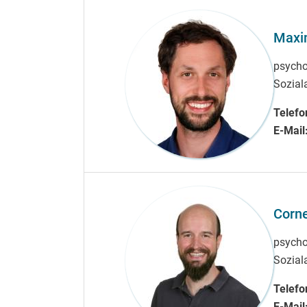
Maxim
psycho
Sozial
Telefo
E-Mail
Corne
psychos
Soziala
Telefo
E-Mail