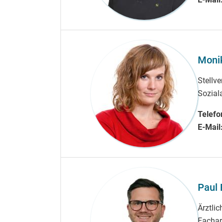
Moni
Stellve
Soziala
Telefo
E-Mail
Paul 
Ärztli
Fachar