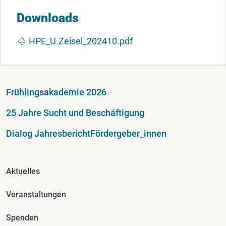
Downloads
Dokument
HPE_U.Zeisel_202410.pdf
Fußzeile
Frühlingsakademie 2026
25 Jahre Sucht und Beschäftigung
Dialog Jahresbericht
Fördergeber_innen
Fusszeile Spalte 2
Aktuelles
Veranstaltungen
Spenden