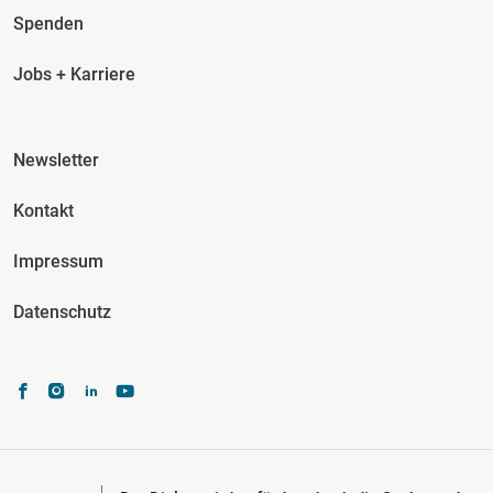
Spenden
Jobs + Karriere
Fusszeile Spalte 3
Newsletter
Kontakt
Impressum
Datenschutz