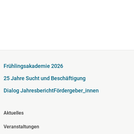
Fußzeile
Frühlingsakademie 2026
25 Jahre Sucht und Beschäftigung
Dialog Jahresbericht
Fördergeber_innen
Fusszeile Spalte 2
Aktuelles
Veranstaltungen