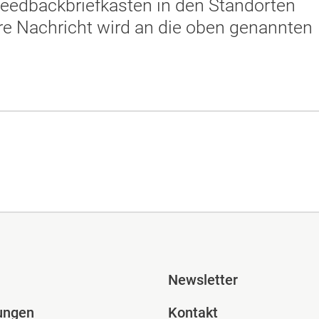
eedbackbriefkästen in den Standorten
hre Nachricht wird an die oben genannten
ile Spalte 2
Fusszeile Spal
Newsletter
ungen
Kontakt