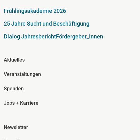
Fußzeile
Frühlingsakademie 2026
25 Jahre Sucht und Beschäftigung
Dialog Jahresbericht
Fördergeber_innen
Fusszeile Spalte 2
Aktuelles
Veranstaltungen
Spenden
Jobs + Karriere
Fusszeile Spalte 3
Newsletter