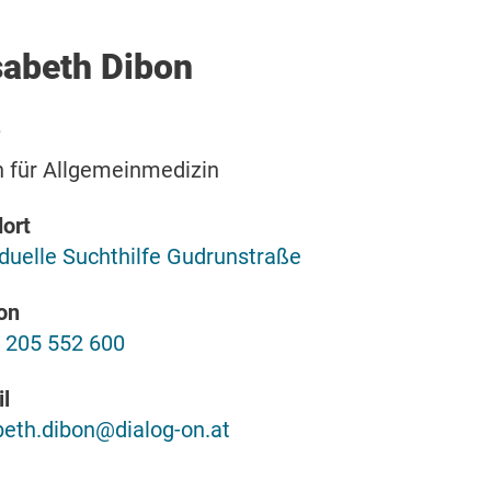
sabeth Dibon
n für Allgemeinmedizin
ort
iduelle Suchthilfe Gudrunstraße
on
 205 552 600
l
beth.dibon@dialog-on.at