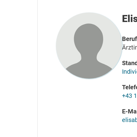
Eli
Beruf
Ärzti
Stand
Indiv
Telef
+43 1
E-Mai
elisa