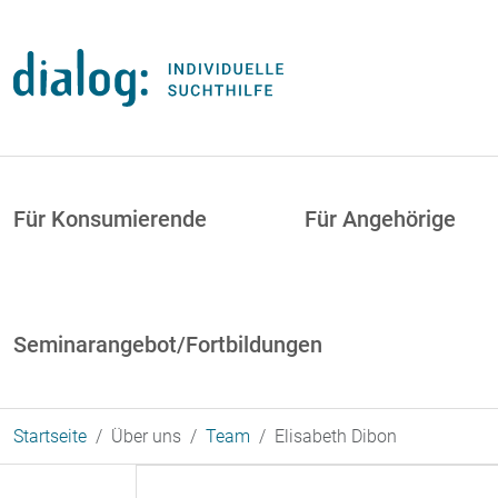
Direkt zum Inhalt
uptnavigation
Für Konsumierende
Für Angehörige
Seminarangebot/Fortbildungen
Startseite
Über uns
Team
Elisabeth Dibon