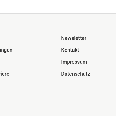
ile Spalte 2
Fusszeile Spal
Newsletter
ungen
Kontakt
Impressum
iere
Datenschutz