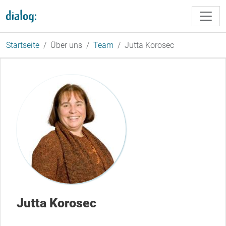
Direkt zum Inhalt
Startseite
Über uns
Team
Jutta Korosec
Jutta Korosec