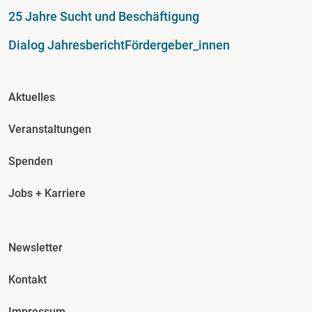
25 Jahre Sucht und Beschäftigung
Dialog Jahresbericht
Fördergeber_innen
Fusszeile Spalte 2
Aktuelles
Veranstaltungen
Spenden
Jobs + Karriere
Fusszeile Spalte 3
Newsletter
Kontakt
Impressum