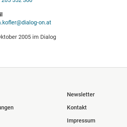
 205 552 300
l
.kofler@dialog-on.at
Oktober 2005 im Dialog
ile Spalte 2
Fusszeile Spal
Newsletter
ungen
Kontakt
Impressum