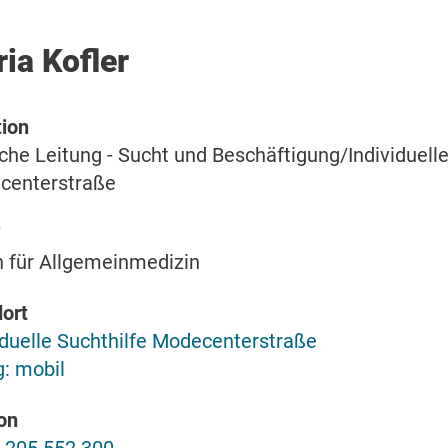
ia Kofler
ion
iche Leitung - Sucht und Beschäftigung/Individuelle
centerstraße
n für Allgemeinmedizin
ort
iduelle Suchthilfe Modecenterstraße
g: mobil
on