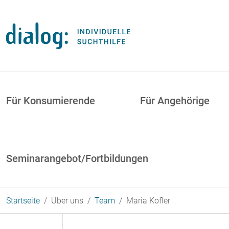
Direkt zum Inhalt
uptnavigation
Für Konsumierende
Für Angehörige
Seminarangebot/Fortbildungen
Startseite
Über uns
Team
Maria Kofler