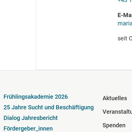
+43 1
E-Mai
maria
seit 
Fußzeile
Fussze
Frühlingsakademie 2026
Aktuelles
25 Jahre Sucht und Beschäftigung
Veranstalt
Dialog Jahresbericht
Spenden
Fördergeber_innen