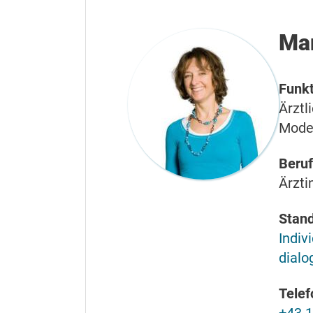
Mar
Funkt
Ärztl
Mode
Beruf
Ärzti
Stand
Indiv
dialo
Telef