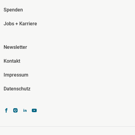
Spenden
Jobs + Karriere
Fusszeile Spalte 3
Newsletter
Kontakt
Impressum
Datenschutz