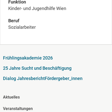
Funktion
Kinder- und Jugendhilfe Wien
Beruf
Sozialarbeiter
Fußzeile
Frühlingsakademie 2026
25 Jahre Sucht und Beschäftigung
Dialog Jahresbericht
Fördergeber_innen
Fusszeile Spalte 2
Aktuelles
Veranstaltungen