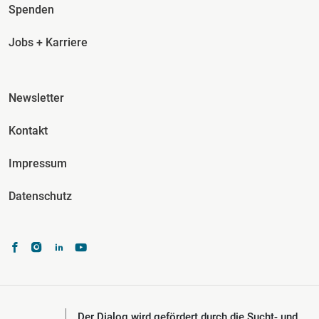
Spenden
Jobs + Karriere
Fusszeile Spalte 3
Newsletter
Kontakt
Impressum
Datenschutz
Der Dialog wird gefördert durch die Sucht- und