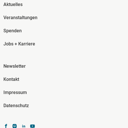
Fusszeile Spalte 2
Aktuelles
Veranstaltungen
Spenden
Jobs + Karriere
Fusszeile Spalte 3
Newsletter
Kontakt
Impressum
Datenschutz