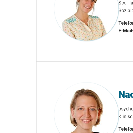
Stv. Ha
Soziala
Telefo
E-Mail
Nad
psychos
Klinis
Telefo