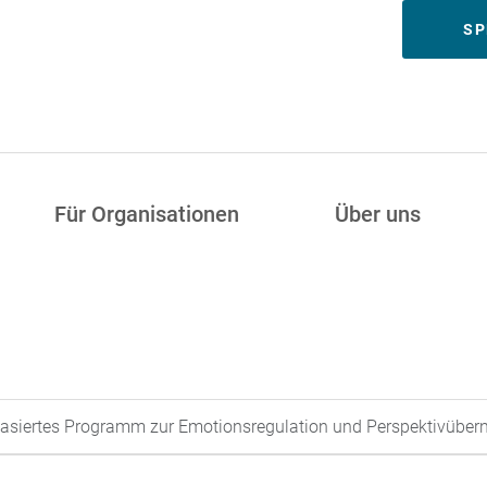
Meta
SP
Für Organisationen
Über uns
sbasiertes Programm zur Emotionsregulation und Perspektivübe