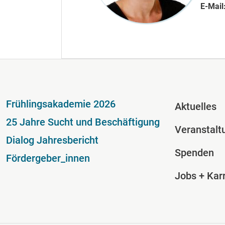
E-Mail
Fußzeile
Fussze
Frühlingsakademie 2026
Aktuelles
25 Jahre Sucht und Beschäftigung
Veranstalt
Dialog Jahresbericht
Spenden
Fördergeber_innen
Jobs + Karr