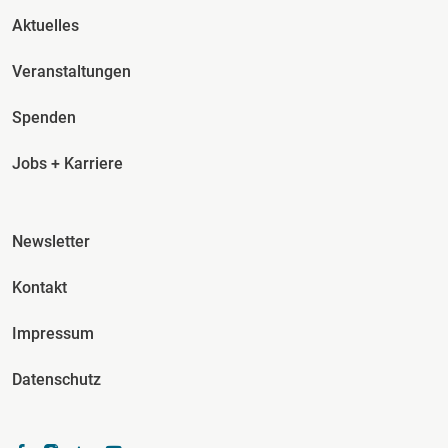
Fusszeile Spalte 2
Aktuelles
Veranstaltungen
Spenden
Jobs + Karriere
Fusszeile Spalte 3
Newsletter
Kontakt
Impressum
Datenschutz