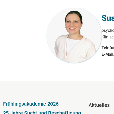
Sus
psycho
Klinis
Telefo
E-Mail
Fußzeile
Fussze
Frühlingsakademie 2026
Aktuelles
25 Jahre Sucht und Beschäftigung