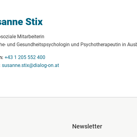
anne Stix
soziale Mitarbeiterin
che- und Gesundheitspsychologin und Psychotherapeutin in Ausb
n
+43 1 205 552 400
susanne.stix@dialog-on.at
ile Spalte 2
Fusszeile Spal
Newsletter