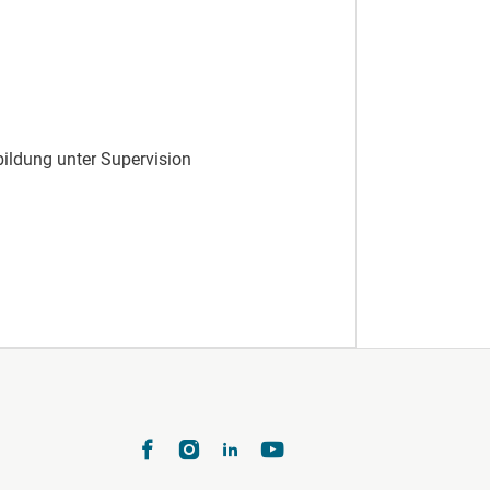
ildung unter Supervision
te 3