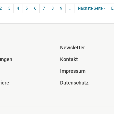
Näch
2
3
4
5
6
7
8
9
…
Nächste Seite ›
E
ile Spalte 2
Fusszeile Spal
Newsletter
ungen
Kontakt
Impressum
iere
Datenschutz