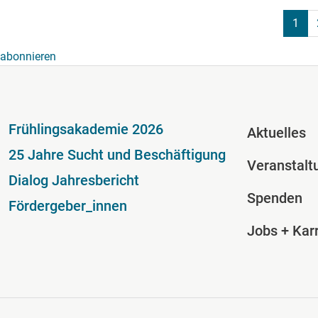
Seitennummerierung
1
abonnieren
Fußzeile
Fussze
Frühlingsakademie 2026
Aktuelles
25 Jahre Sucht und Beschäftigung
Veranstalt
Dialog Jahresbericht
Spenden
Fördergeber_innen
Jobs + Karr