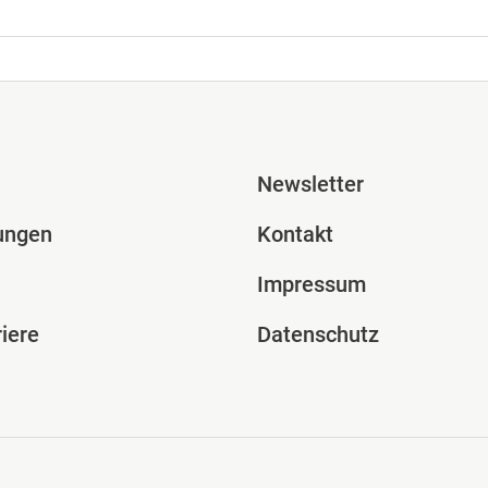
ile Spalte 2
Fusszeile Spal
Newsletter
ungen
Kontakt
Impressum
iere
Datenschutz