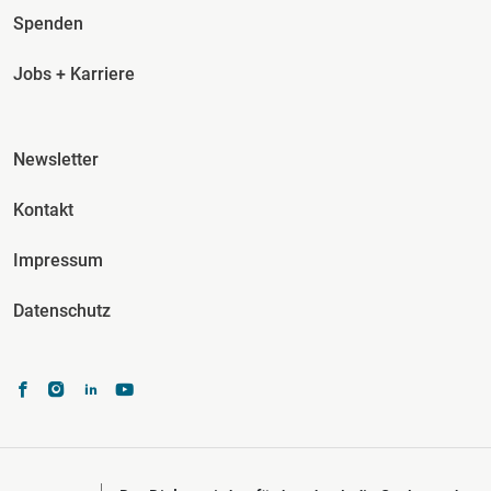
Spenden
Jobs + Karriere
Fusszeile Spalte 3
Newsletter
Kontakt
Impressum
Datenschutz