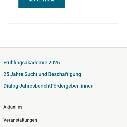
ABSENDEN
Fußzeile
Frühlingsakademie 2026
25 Jahre Sucht und Beschäftigung
Dialog Jahresbericht
Fördergeber_innen
Fusszeile Spalte 2
Aktuelles
Veranstaltungen