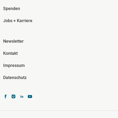
Spenden
Jobs + Karriere
Fusszeile Spalte 3
Newsletter
Kontakt
Impressum
Datenschutz