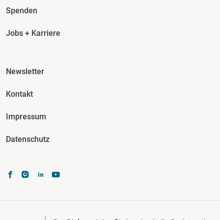
Spenden
Jobs + Karriere
Fusszeile Spalte 3
Newsletter
Kontakt
Impressum
Datenschutz