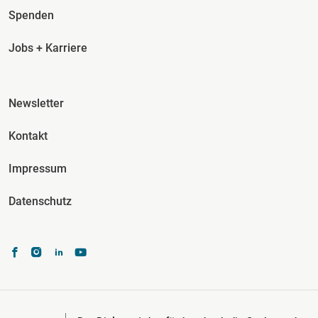
Spenden
Jobs + Karriere
Fusszeile Spalte 3
Newsletter
Kontakt
Impressum
Datenschutz