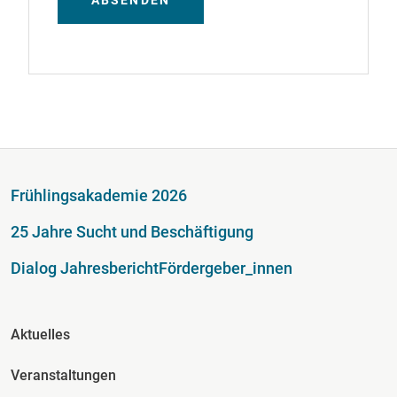
ABSENDEN
Fußzeile
Frühlingsakademie 2026
25 Jahre Sucht und Beschäftigung
Dialog Jahresbericht
Fördergeber_innen
Fusszeile Spalte 2
Aktuelles
Veranstaltungen