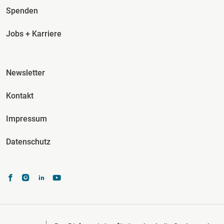
Spenden
Jobs + Karriere
Fusszeile Spalte 3
Newsletter
Kontakt
Impressum
Datenschutz