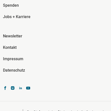
Spenden
Jobs + Karriere
Fusszeile Spalte 3
Newsletter
Kontakt
Impressum
Datenschutz