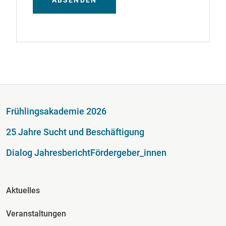
ABSENDEN
Fußzeile
Frühlingsakademie 2026
25 Jahre Sucht und Beschäftigung
Dialog Jahresbericht
Fördergeber_innen
Fusszeile Spalte 2
Aktuelles
Veranstaltungen