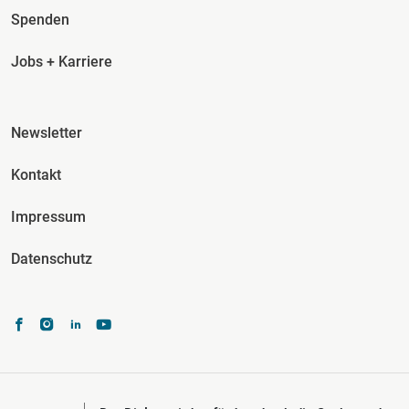
Spenden
Jobs + Karriere
Fusszeile Spalte 3
Newsletter
Kontakt
Impressum
Datenschutz