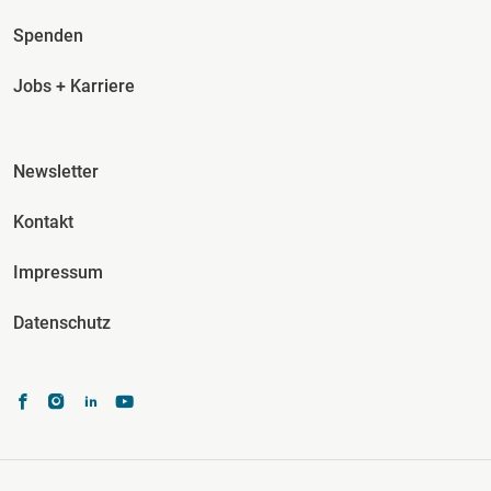
Spenden
Jobs + Karriere
Fusszeile Spalte 3
Newsletter
Kontakt
Impressum
Datenschutz