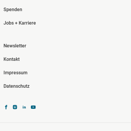
Spenden
Jobs + Karriere
Fusszeile Spalte 3
Newsletter
Kontakt
Impressum
Datenschutz