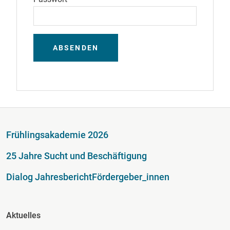
ABSENDEN
Fußzeile
Frühlingsakademie 2026
25 Jahre Sucht und Beschäftigung
Dialog Jahresbericht
Fördergeber_innen
Fusszeile Spalte 2
Aktuelles