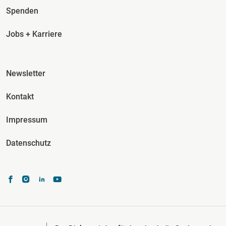
Spenden
Jobs + Karriere
Fusszeile Spalte 3
Newsletter
Kontakt
Impressum
Datenschutz