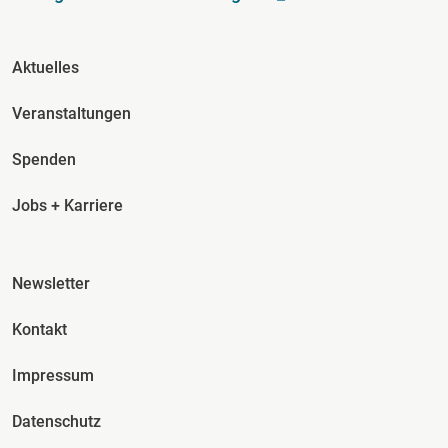
Fusszeile Spalte 2
Aktuelles
Veranstaltungen
Spenden
Jobs + Karriere
Fusszeile Spalte 3
Newsletter
Kontakt
Impressum
Datenschutz