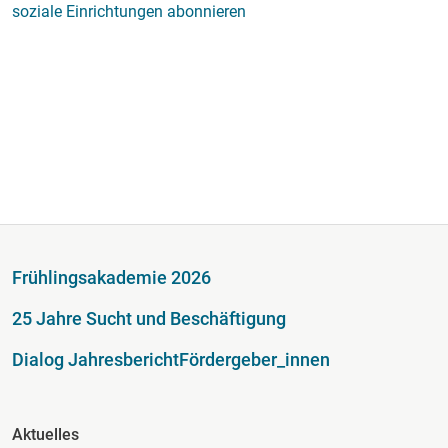
soziale Einrichtungen abonnieren
Fußzeile
Frühlingsakademie 2026
25 Jahre Sucht und Beschäftigung
Dialog Jahresbericht
Fördergeber_innen
Fusszeile Spalte 2
Aktuelles