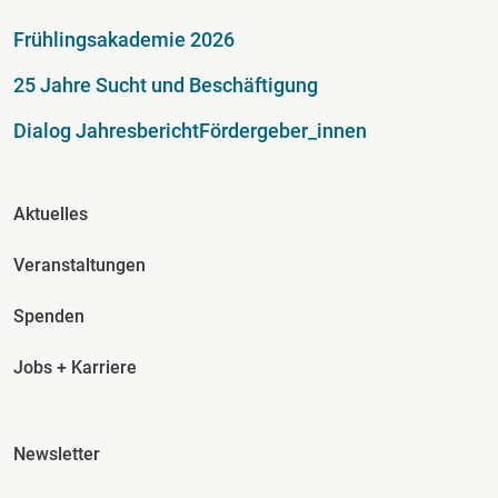
Fußzeile
Frühlingsakademie 2026
25 Jahre Sucht und Beschäftigung
Dialog Jahresbericht
Fördergeber_innen
Fusszeile Spalte 2
Aktuelles
Veranstaltungen
Spenden
Jobs + Karriere
Fusszeile Spalte 3
Newsletter