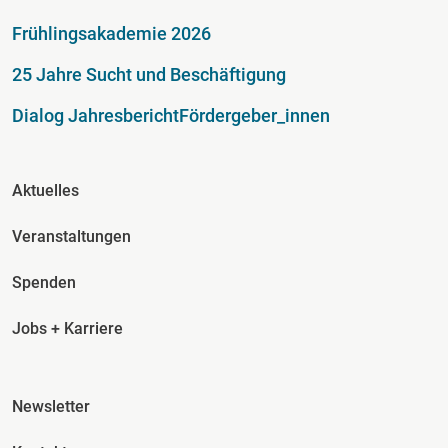
Fußzeile
Frühlingsakademie 2026
25 Jahre Sucht und Beschäftigung
Dialog Jahresbericht
Fördergeber_innen
Fusszeile Spalte 2
Aktuelles
Veranstaltungen
Spenden
Jobs + Karriere
Fusszeile Spalte 3
Newsletter