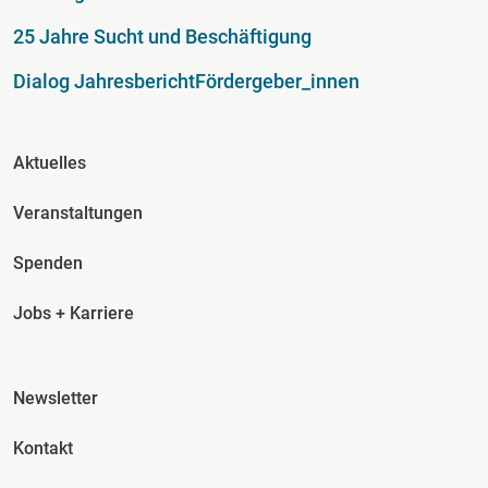
25 Jahre Sucht und Beschäftigung
Dialog Jahresbericht
Fördergeber_innen
Fusszeile Spalte 2
Aktuelles
Veranstaltungen
Spenden
Jobs + Karriere
Fusszeile Spalte 3
Newsletter
Kontakt