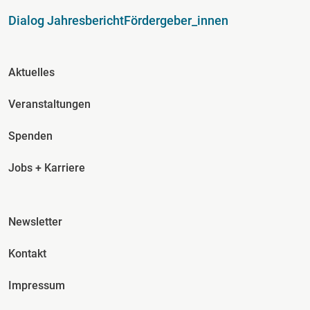
Dialog Jahresbericht
Fördergeber_innen
Fusszeile Spalte 2
Aktuelles
Veranstaltungen
Spenden
Jobs + Karriere
Fusszeile Spalte 3
Newsletter
Kontakt
Impressum