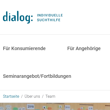
Direkt zum Inhalt
uptnavigation
Für Konsumierende
Für Angehörige
Seminarangebot/Fortbildungen
Startseite
Über uns
Team