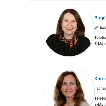
Birgi
Wirtsc
Telefo
E-Mail
Katri
Fachär
Telefo
E-Mail