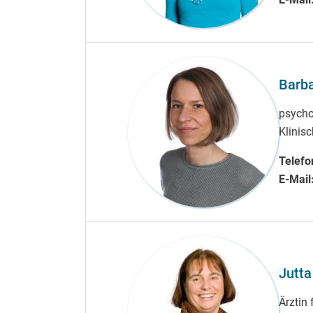
Barba
psycho
Klinis
Telefo
E-Mail
Jutta
Ärztin 