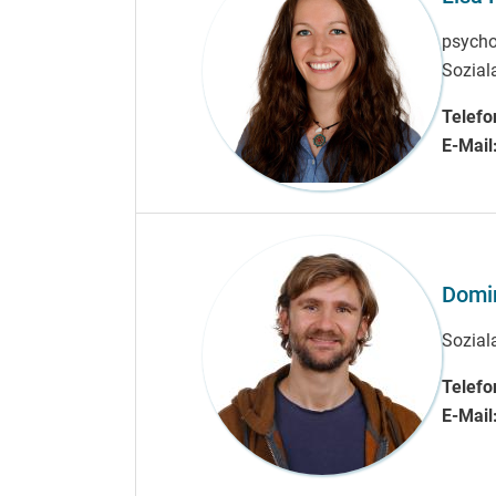
psycho
Sozial
Telefo
E-Mail
Domin
Soziala
Telefo
E-Mail