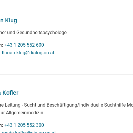
an Klug
cher und Gesundheitspsychologe
n
+43 1 205 552 600
florian.klug@dialog-on.at
 Kofler
che Leitung - Sucht und Beschäftigung/Individuelle Suchthilfe M
 für Allgemeinmedizin
n
+43 1 205 552 300
maria.kofler@dialog-on.at