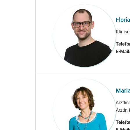
Flori
Klinis
Telefo
E-Mail
Maria
Ärztli
Ärztin
Telefo
E-Mail